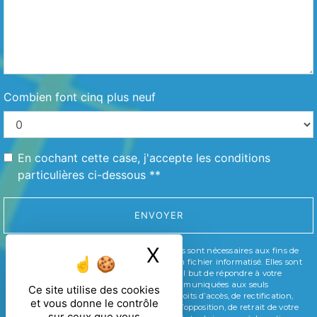
Combien font cinq plus neuf
En cochant cette case, j'accepte les conditions
particulières ci-dessous **
ENVOYER
X
Masquer le ban
** Les données personnelles communiquées sont nécessaires aux fins de
vous contacter et sont enregistrées dans un fichier informatisé. Elles sont
destinées à et ses sous-traitants dans le seul but de répondre à votre
message. Les données collectées seront communiquées aux seuls
Ce site utilise des cookies
destinataires suivants: . Vous disposez de droits d’accès, de rectification,
et vous donne le contrôle
d’effacement, de portabilité, de limitation, d’opposition, de retrait de votre
sur ceux que vous