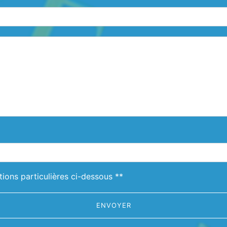
deau des cookies
tions particulières ci-dessous **
ENVOYER