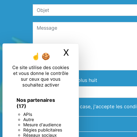
X
Masquer le ban
Ce site utilise des cookies
et vous donne le contrôle
sur ceux que vous
Combien font sept plus huit
souhaitez activer
Nos partenaires
(17)
En cochant cette case, j'accepte les condi
APIs
Autre
Mesure d'audience
Régies publicitaires
Réseaux sociaux