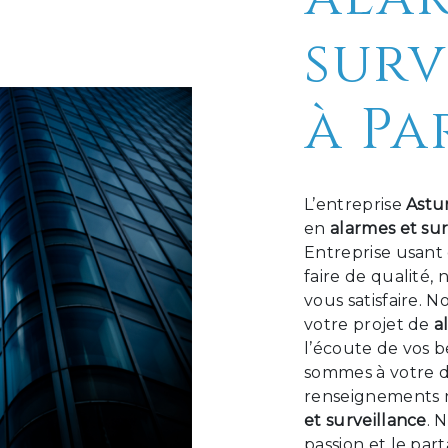
surv
à Pa
L’entreprise
Astu
en
alarmes et sur
Entreprise usant 
faire de qualité
vous satisfaire. 
votre projet de
a
l’écoute de vos b
sommes à votre d
renseignements n
et surveillance
. 
passion et le par