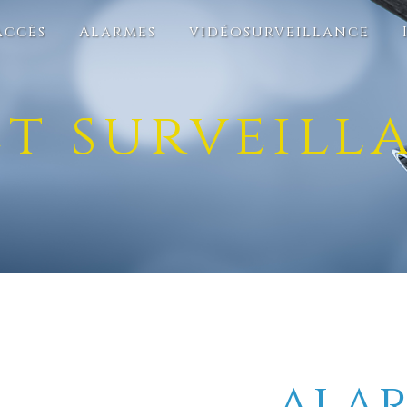
accès
Alarmes
vidéosurveillance
t surveill
alar