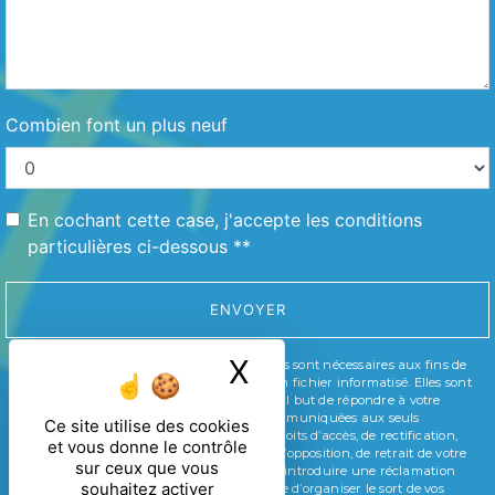
Combien font un plus neuf
En cochant cette case, j'accepte les conditions
particulières ci-dessous **
ENVOYER
X
Masquer le ban
** Les données personnelles communiquées sont nécessaires aux fins de
vous contacter et sont enregistrées dans un fichier informatisé. Elles sont
destinées à et ses sous-traitants dans le seul but de répondre à votre
message. Les données collectées seront communiquées aux seuls
Ce site utilise des cookies
destinataires suivants: . Vous disposez de droits d’accès, de rectification,
et vous donne le contrôle
d’effacement, de portabilité, de limitation, d’opposition, de retrait de votre
sur ceux que vous
consentement à tout moment et du droit d’introduire une réclamation
souhaitez activer
auprès d’une autorité de contrôle, ainsi que d’organiser le sort de vos