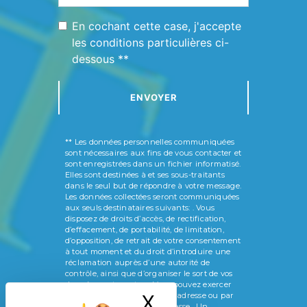
En cochant cette case, j'accepte
les conditions particulières ci-
dessous **
ENVOYER
** Les données personnelles communiquées
sont nécessaires aux fins de vous contacter et
sont enregistrées dans un fichier informatisé.
Elles sont destinées à et ses sous-traitants
dans le seul but de répondre à votre message.
Les données collectées seront communiquées
aux seuls destinataires suivants: . Vous
disposez de droits d’accès, de rectification,
d’effacement, de portabilité, de limitation,
d’opposition, de retrait de votre consentement
à tout moment et du droit d’introduire une
réclamation auprès d’une autorité de
contrôle, ainsi que d’organiser le sort de vos
données post-mortem. Vous pouvez exercer
ces droits par voie postale à l'adresse ou par
X
Masquer le ban
courrier électronique à l'adresse . Un