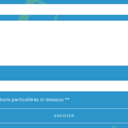
deau des cookies
tions particulières ci-dessous **
ENVOYER