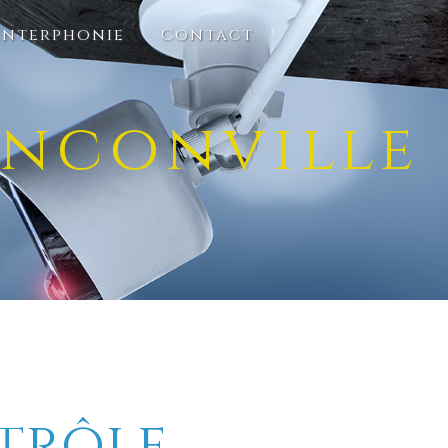
Interphonie
Contact
anconville
trôle