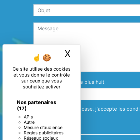
X
Masquer le ban
Ce site utilise des cookies
et vous donne le contrôle
sur ceux que vous
Combien font quatre plus huit
souhaitez activer
Nos partenaires
(17)
En cochant cette case, j'accepte les condi
APIs
Autre
Mesure d'audience
Régies publicitaires
Réseaux sociaux