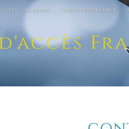
accès
Alarmes
vidéosurveillance
d'accès Fr
con