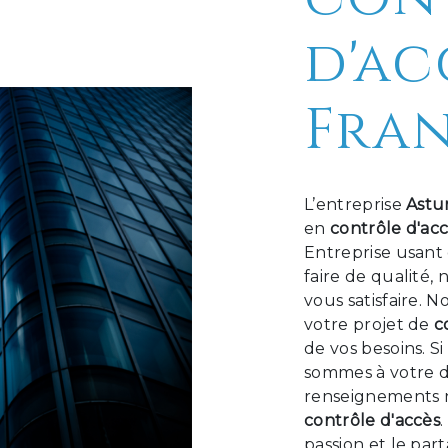
d'ac
Fra
L’entreprise
Astu
en
contrôle d'ac
Entreprise usant 
faire de qualité
vous satisfaire. 
votre projet de
c
de vos besoins. S
sommes à votre d
renseignements n
contrôle d'accès
passion et le par