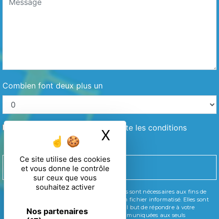
Combien font deux plus un
En cochant cette case, j'accepte les conditions
X
Masquer le ban
particulières ci-dessous **
Ce site utilise des cookies
ENVOYER
et vous donne le contrôle
sur ceux que vous
souhaitez activer
** Les données personnelles communiquées sont nécessaires aux fins de
vous contacter et sont enregistrées dans un fichier informatisé. Elles sont
destinées à et ses sous-traitants dans le seul but de répondre à votre
Nos partenaires
message. Les données collectées seront communiquées aux seuls