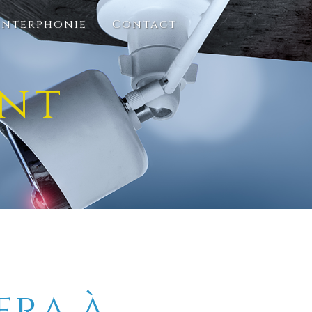
Interphonie
Contact
nt
era à