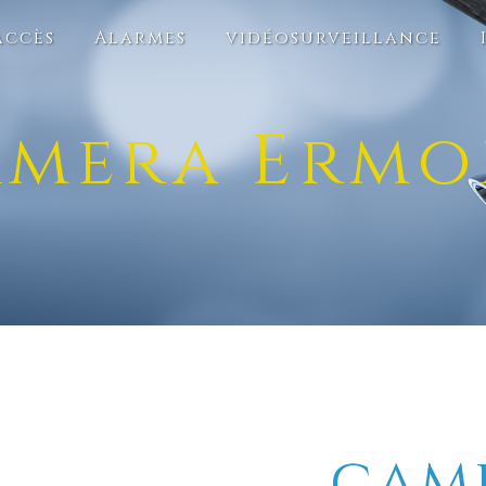
accès
Alarmes
vidéosurveillance
amera Ermo
cam