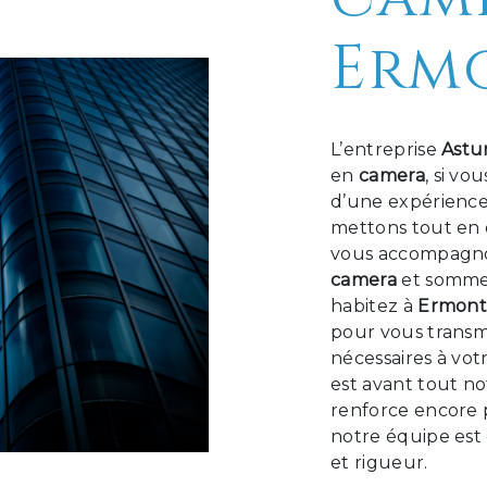
Erm
L’entreprise
Astu
en
camera
, si vo
d’une expérience 
mettons tout en 
vous accompagnon
camera
et sommes
habitez à
Ermon
pour vous transm
nécessaires à vot
est avant tout no
renforce encore p
notre équipe est 
et rigueur.