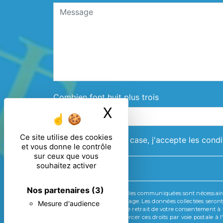
Combien font huit plus trois
X
Masquer le ban
Ce site utilise des cookies
En cochant cette case, j'accepte les condi
et vous donne le contrôle
sur ceux que vous
souhaitez activer
Nos partenaires
(3)
** Les données personnelles communiquées sont nécessaires a
de répondre à votre message. Les données collectées seront 
Mesure d'audience
limitation, d’opposition, de retrait de votre consentement 
mortem. Vous pouvez exercer ces droits par voie postale à l